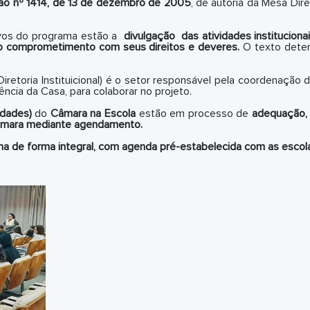
ão nº 1414, de 13 de dezembro de 2005
, de autoria da Mesa Di
tivos do programa estão a
divulgação das atividades instituciona
e o comprometimento com seus direitos e deveres.
O texto dete
iretoria Instituicional) é o setor responsável pela coordenaç
ência da Casa, para colaborar no projeto.
idades)
do
Câmara na Escola
estão em processo de
adequação, 
Câmara mediante agendamento.
a de forma integral, com agenda pré-estabelecida com as escol