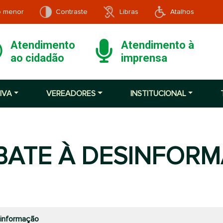
o menor
Contraste
Libras
Atalhos
Atendimento
Atendimento à
ao cidadão
imprensa
IVA
VEREADORES
INSTITUCIONAL
ATE À DESINFOR
informação